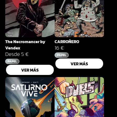
The Necromancer by
CARROÑERO
16 €
Vendex
Desde 5 €
VER MÁS
VER MÁS