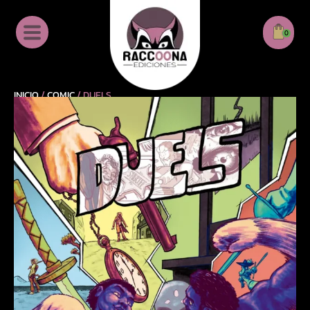
0
INICIO
/
COMIC
/ DUELS