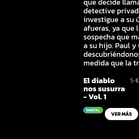
que decide llama
detective privad
investigue a su 
afueras, ya que
sospecha que ma
a su hijo. Paul y 
descubriéndonos
medida que la t
El diablo
5 €
nos susurra
- Vol. 1
VER MÁS