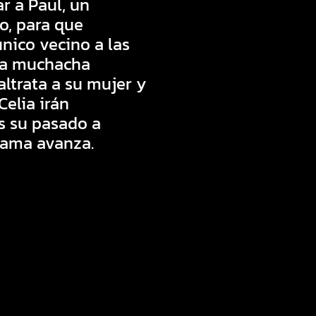
r a Paul, un
o, para que
único vecino a las
 la muchacha
ltrata a su mujer y
Celia irán
 su pasado a
rama avanza.