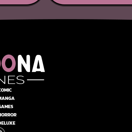
COMIC
MANGA
GAMES
HORROR
DELUXE