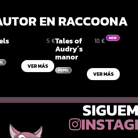
AUTOR EN RACCOONA
els
Tales of
5 €
18 €
Audry´s
manor
VER MÁS
VER MÁS
SIGUEM
INSTA